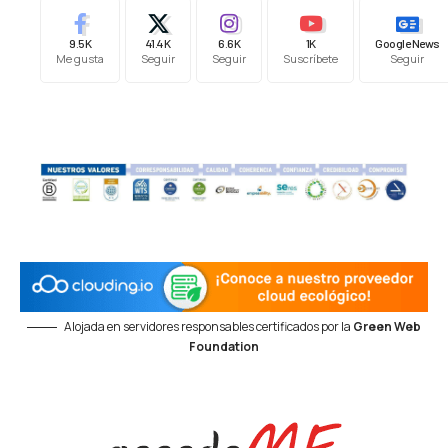
9.5K
41.4K
6.6K
1K
Google News
Me gusta
Seguir
Seguir
Suscríbete
Seguir
Alojada en servidores responsables certificados por la
Green Web
Foundation