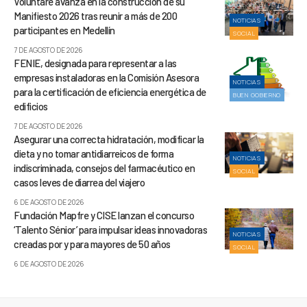
Voluntare avanza en la construcción de su
Manifiesto 2026 tras reunir a más de 200
NOTICIAS
participantes en Medellín
SOCIAL
7 DE AGOSTO DE 2026
FENIE, designada para representar a las
empresas instaladoras en la Comisión Asesora
NOTICIAS
para la certificación de eficiencia energética de
BUEN GOBIERNO
edificios
7 DE AGOSTO DE 2026
Asegurar una correcta hidratación, modificar la
dieta y no tomar antidiarreicos de forma
NOTICIAS
indiscriminada, consejos del farmacéutico en
SOCIAL
casos leves de diarrea del viajero
6 DE AGOSTO DE 2026
Fundación Mapfre y CISE lanzan el concurso
‘Talento Sénior’ para impulsar ideas innovadoras
NOTICIAS
creadas por y para mayores de 50 años
SOCIAL
6 DE AGOSTO DE 2026