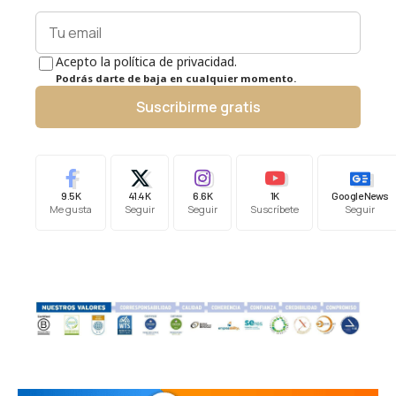
Acepto la política de privacidad.
Podrás darte de baja en cualquier momento.
Suscribirme gratis
9.5K
41.4K
6.6K
1K
Google News
Me gusta
Seguir
Seguir
Suscríbete
Seguir