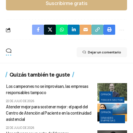
Suscribirme gratis
Dejar un comentario
Quizás también te guste
Los campeones no se improvisan, las empresas
responsables tampoco
OPINIÓN
TERCER SECTOR
22 DE JULIO DE 2026
Atender mejor para sostener mejor: el papel del
Centro de Atención al Paciente en la continuidad
OPINIÓN
GRANDES
asistencial
EMPRESAS
22 DE JULIO DE 2026