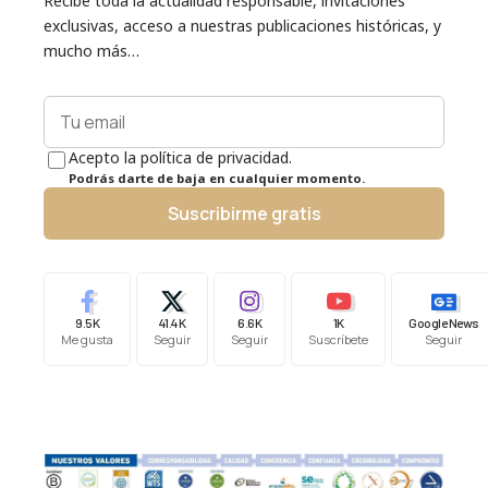
Recibe toda la actualidad responsable, invitaciones
exclusivas, acceso a nuestras publicaciones históricas, y
mucho más…
Acepto la política de privacidad.
Podrás darte de baja en cualquier momento.
Suscribirme gratis
9.5K
41.4K
6.6K
1K
Google News
Me gusta
Seguir
Seguir
Suscríbete
Seguir