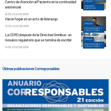
Centro de Atención al Paciente en la continuidad
OPINIÓN
GRANDES
asistencial
EMPRESAS
22 DE JULIO DE 2026
Hacer hogar es un acto de liderazgo
OPINIÓN
16 DE JULIO DE 2026
PROVEEDORES Y
CONSULTORES
La CSRD después de la Directiva Omnibus: un
mosaico regulatorio que se termina de escribir
OPINIÓN
PROVEEDORES Y
CONSULTORES
15 DE JULIO DE 2026
Últimas publicaciones Corresponsables