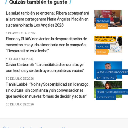
Quizás también te guste
La salud también se entrena: Ribera acompañará
a la remera cartagenera María Ángeles Macián en
NOTICIAS
su camino hacia Los Ángeles 2028
SOCIAL
3 DE AGOSTO DE 2026
Elanco y GUAW convierten la desparasitación de
mascotas en ayuda alimentaria con la campaña
NOTICIAS
“Desparasitar es la leche”
SOCIAL
31 DE JULIO DE 2026
Xavier Carbonell: “La credibilidad se construye
con hechos y se destruye con palabras vacías”
#20ANIVERSARIOCORR
ENTREVISTAS
30 DE JULIO DE 2026
Tania Labbé: “No hay Sostenibilidad sin liderazgo,
sin cultura, sin confianza y sin conversaciones
#20ANIVERSARIOCORR
que movilicen nuevas formas de decidir y actuar”
ENTREVISTAS
30 DE JULIO DE 2026