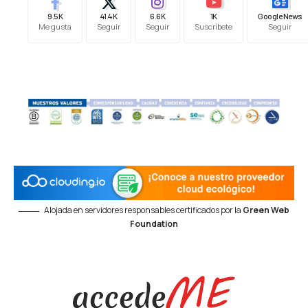
9.5K
41.4K
6.6K
1K
Google News
Me gusta
Seguir
Seguir
Suscríbete
Seguir
Alojada en servidores responsables certificados por la
Green Web
Foundation