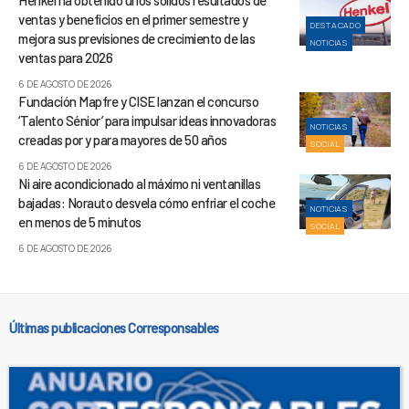
ventas y beneficios en el primer semestre y
DESTACADO
mejora sus previsiones de crecimiento de las
NOTICIAS
ventas para 2026
6 DE AGOSTO DE 2026
Fundación Mapfre y CISE lanzan el concurso
‘Talento Sénior’ para impulsar ideas innovadoras
NOTICIAS
creadas por y para mayores de 50 años
SOCIAL
6 DE AGOSTO DE 2026
Ni aire acondicionado al máximo ni ventanillas
bajadas: Norauto desvela cómo enfriar el coche
NOTICIAS
en menos de 5 minutos
SOCIAL
6 DE AGOSTO DE 2026
Últimas publicaciones Corresponsables