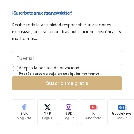
¡Suscríbete a nuestra newsletter!
Recibe toda la actualidad responsable, invitaciones
exclusivas, acceso a nuestras publicaciones históricas, y
mucho más…
Acepto la política de privacidad.
Podrás darte de baja en cualquier momento.
Suscribirme gratis
9.5K
41.4K
6.6K
1K
Google News
Me gusta
Seguir
Seguir
Suscríbete
Seguir