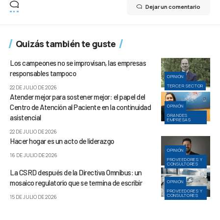
Dejar un comentario
Quizás también te guste
Los campeones no se improvisan, las empresas
responsables tampoco
OPINIÓN
TERCER SECTOR
22 DE JULIO DE 2026
Atender mejor para sostener mejor: el papel del
Centro de Atención al Paciente en la continuidad
OPINIÓN
GRANDES
asistencial
EMPRESAS
22 DE JULIO DE 2026
Hacer hogar es un acto de liderazgo
OPINIÓN
16 DE JULIO DE 2026
PROVEEDORES Y
CONSULTORES
La CSRD después de la Directiva Omnibus: un
mosaico regulatorio que se termina de escribir
OPINIÓN
PROVEEDORES Y
CONSULTORES
15 DE JULIO DE 2026