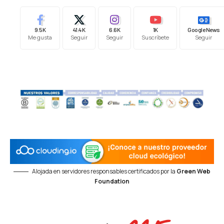
9.5K
41.4K
6.6K
1K
Google News
Me gusta
Seguir
Seguir
Suscríbete
Seguir
Alojada en servidores responsables certificados por la
Green Web
Foundation