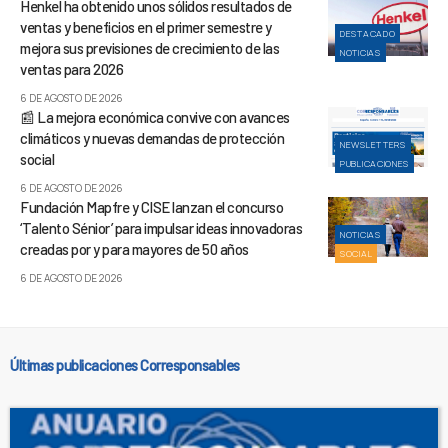
Henkel ha obtenido unos sólidos resultados de
ventas y beneficios en el primer semestre y
DESTACADO
mejora sus previsiones de crecimiento de las
NOTICIAS
ventas para 2026
6 DE AGOSTO DE 2026
📰 La mejora económica convive con avances
climáticos y nuevas demandas de protección
NEWSLETTERS
social
PUBLICACIONES
6 DE AGOSTO DE 2026
Fundación Mapfre y CISE lanzan el concurso
‘Talento Sénior’ para impulsar ideas innovadoras
NOTICIAS
creadas por y para mayores de 50 años
SOCIAL
6 DE AGOSTO DE 2026
Últimas publicaciones Corresponsables