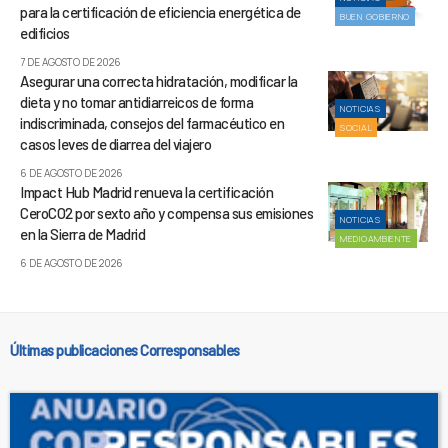
para la certificación de eficiencia energética de
BUEN GOBIERNO
edificios
7 DE AGOSTO DE 2026
Asegurar una correcta hidratación, modificar la
dieta y no tomar antidiarreicos de forma
NOTICIAS
indiscriminada, consejos del farmacéutico en
SOCIAL
casos leves de diarrea del viajero
6 DE AGOSTO DE 2026
Impact Hub Madrid renueva la certificación
CeroCO2 por sexto año y compensa sus emisiones
NOTICIAS
en la Sierra de Madrid
MEDIOAMBIENTE
6 DE AGOSTO DE 2026
Últimas publicaciones Corresponsables