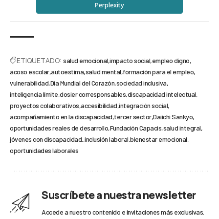
Perplexity
ETIQUETADO:
salud emocional
impacto social
empleo digno
acoso escolar
autoestima
salud mental
formación para el empleo
vulnerabilidad
Día Mundial del Corazón
sociedad inclusiva
inteligencia límite
dosier corresponsables
discapacidad intelectual
proyectos colaborativos
accesibilidad
integración social
acompañamiento en la discapacidad
tercer sector
Daiichi Sankyo
oportunidades reales de desarrollo
Fundación Capacis
salud integral
jóvenes con discapacidad.
inclusión laboral
bienestar emocional
oportunidades laborales
Suscríbete a nuestra newsletter
Accede a nuestro contenido e invitaciones más exclusivas.