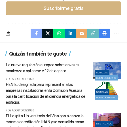
Suscribirme gratis
Quizás también te guste
La nueva regulación europea sobre envases
comienza a aplicarse el 12 de agosto
NOTICIAS
BUEN GOBIERNO
7 DE AGOSTO DE 2026
FENIE, designada para representar a las
empresas instaladoras en la Comisión Asesora
NOTICIAS
para la certificación de eficiencia energética de
BUEN GOBIERNO
edificios
7 DE AGOSTO DE 2026
El Hospital Universitario del Vinalopó alcanza la
máxima acreditación IHAN y se consolida como
DESTACADO