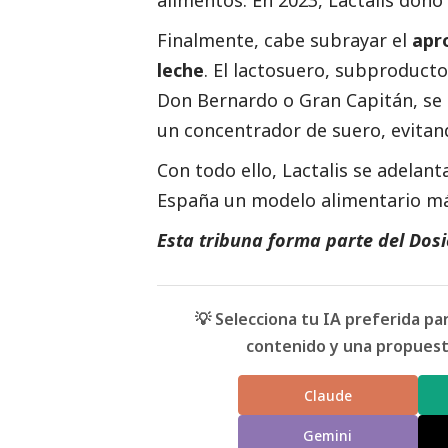
alimentos. En 2023,
Lactalis
donó 
Finalmente, cabe subrayar el
apr
leche
. El lactosuero, subproduct
Don Bernardo o Gran Capitán, se re
un concentrador de suero, evitand
Con todo ello,
Lactalis
se adelanta
España un modelo alimentario má
Esta tribuna forma parte del Dos
💡 Selecciona tu IA preferida p
contenido y una propuesta
Claude
Gemini