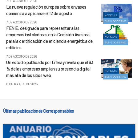
7 DE AGOSTO DE 2026
La nueva regulación europea sobre envases
comienza a aplicarse el 12 de agosto
NOTICIAS
BUEN GOBIERNO
7 DE AGOSTO DE 2026
FENIE, designada para representar a las
empresas instaladoras en la Comisión Asesora
NOTICIAS
para la certificación de eficiencia energética de
BUEN GOBIERNO
edificios
7 DE AGOSTO DE 2026
Un estudio publicado por Liferay revela que el 63
% de las empresas amplían su presencia digital
NOTICIAS
más allá de los sitios web
BUEN GOBIERNO
6 DE AGOSTO DE 2026
Últimas publicaciones Corresponsables