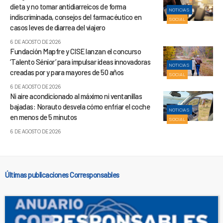
dieta y no tomar antidiarreicos de forma
NOTICIAS
indiscriminada, consejos del farmacéutico en
SOCIAL
casos leves de diarrea del viajero
6 DE AGOSTO DE 2026
Fundación Mapfre y CISE lanzan el concurso
‘Talento Sénior’ para impulsar ideas innovadoras
NOTICIAS
creadas por y para mayores de 50 años
SOCIAL
6 DE AGOSTO DE 2026
Ni aire acondicionado al máximo ni ventanillas
bajadas: Norauto desvela cómo enfriar el coche
NOTICIAS
en menos de 5 minutos
SOCIAL
6 DE AGOSTO DE 2026
Últimas publicaciones Corresponsables