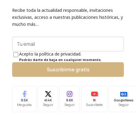
Recibe toda la actualidad responsable, invitaciones
exclusivas, acceso a nuestras publicaciones históricas, y
mucho más…
Acepto la política de privacidad.
Podrás darte de baja en cualquier momento.
Suscribirme gratis
9.5K
41.4K
6.6K
1K
Google News
Me gusta
Seguir
Seguir
Suscríbete
Seguir