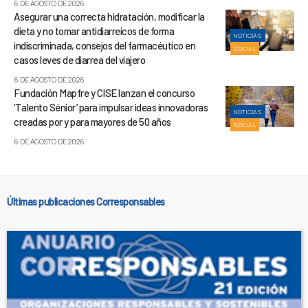
6 DE AGOSTO DE 2026
Asegurar una correcta hidratación, modificar la
dieta y no tomar antidiarreicos de forma
NOTICIAS
indiscriminada, consejos del farmacéutico en
SOCIAL
casos leves de diarrea del viajero
6 DE AGOSTO DE 2026
Fundación Mapfre y CISE lanzan el concurso
‘Talento Sénior’ para impulsar ideas innovadoras
NOTICIAS
creadas por y para mayores de 50 años
SOCIAL
6 DE AGOSTO DE 2026
Últimas publicaciones Corresponsables