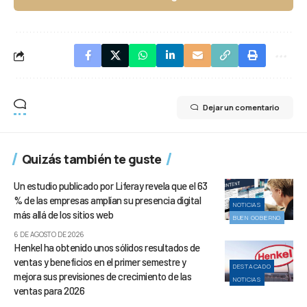
Dejar un comentario
Quizás también te guste
Un estudio publicado por Liferay revela que el 63
% de las empresas amplían su presencia digital
NOTICIAS
más allá de los sitios web
BUEN GOBIERNO
6 DE AGOSTO DE 2026
Henkel ha obtenido unos sólidos resultados de
ventas y beneficios en el primer semestre y
DESTACADO
mejora sus previsiones de crecimiento de las
NOTICIAS
ventas para 2026