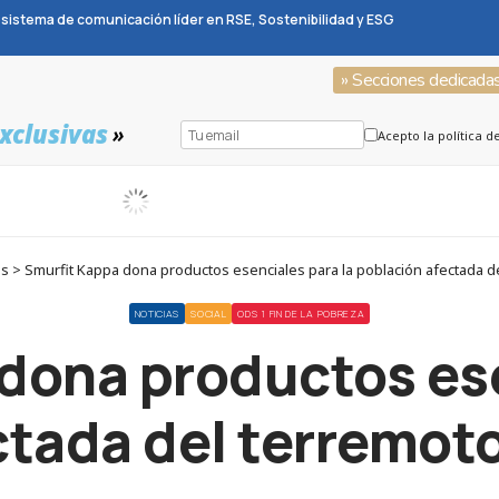
sistema de comunicación líder en RSE, Sostenibilidad y ESG
» Secciones dedicada
xclusivas
»
Acepto la política d
s > Smurfit Kappa dona productos esenciales para la población afectada 
NOTICIAS
SOCIAL
ODS 1 FIN DE LA POBREZA
dona productos ese
ctada del terremot