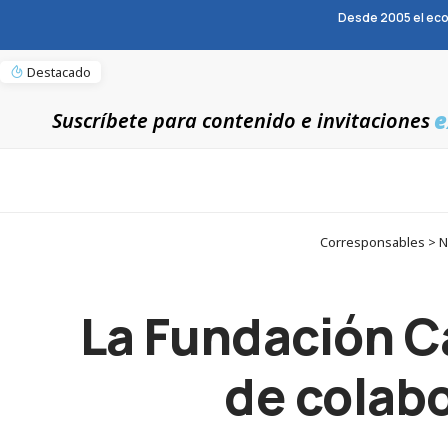
Desde 2005 el eco
Destacado
e
Suscríbete para contenido e invitaciones
Corresponsables > No
La Fundación C
de colab