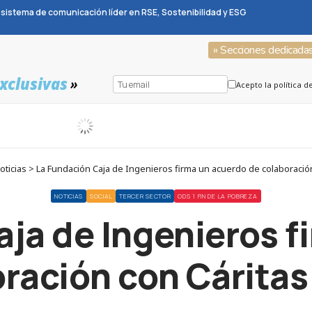
sistema de comunicación líder en RSE, Sostenibilidad y ESG
» Secciones dedicada
xclusivas
»
Acepto la política d
ticias > La Fundación Caja de Ingenieros firma un acuerdo de colaboración
NOTICIAS
SOCIAL
TERCER SECTOR
ODS 1 FIN DE LA POBREZA
aja de Ingenieros f
oración con Cáritas