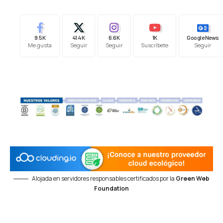
9.5K
41.4K
6.6K
1K
Google News
Me gusta
Seguir
Seguir
Suscríbete
Seguir
Alojada en servidores responsables certificados por la
Green Web
Foundation