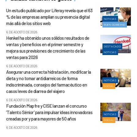
Un estudio publicado por Liferay revela que el 63
% de las empresas amplían su presencia digital
NOTICIAS
más allá de los sitios web
BUEN GOBIERNO
6 DE AGOSTO DE 2026
Henkel ha obtenido unos sólidos resultados de
ventas y beneficios en el primer semestre y
DESTACADO
mejora sus previsiones de crecimiento de las
NOTICIAS
ventas para 2026
6 DE AGOSTO DE 2026
Asegurar una correcta hidratación, modificar la
dieta y no tomar antidiarreicos de forma
NOTICIAS
indiscriminada, consejos del farmacéutico en
SOCIAL
casos leves de diarrea del viajero
6 DE AGOSTO DE 2026
Fundación Mapfre y CISE lanzan el concurso
‘Talento Sénior’ para impulsar ideas innovadoras
NOTICIAS
creadas por y para mayores de 50 años
SOCIAL
6 DE AGOSTO DE 2026