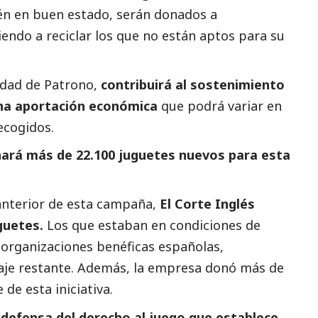
tén en buen estado, serán donados a
endo a reciclar los que no están aptos para su
idad de Patrono,
contribuirá al sostenimiento
na aportación económica
que podrá variar en
ecogidos.
nará más de 22.100 juguetes nuevos para esta
 anterior de esta campaña,
El Corte Inglés
uguetes.
Los que estaban en condiciones de
organizaciones benéficas españolas,
taje restante. Además, la empresa donó más de
de esta iniciativa.
 defensa del derecho al juego que establece