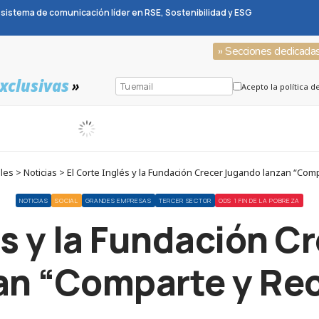
sistema de comunicación líder en RSE, Sostenibilidad y ESG
» Secciones dedicada
xclusivas
»
Acepto la política d
s > Noticias > El Corte Inglés y la Fundación Crecer Jugando lanzan “Comp
NOTICIAS
SOCIAL
GRANDES EMPRESAS
TERCER SECTOR
ODS 1 FIN DE LA POBREZA
és y la Fundación 
an “Comparte y Rec