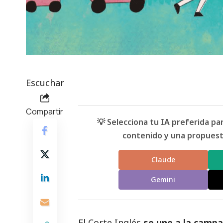
Escuchar
Compartir
💡 Selecciona tu IA preferida p
contenido y una propuesta
Claude
Gemini
El Corte Inglés
se une a la campa