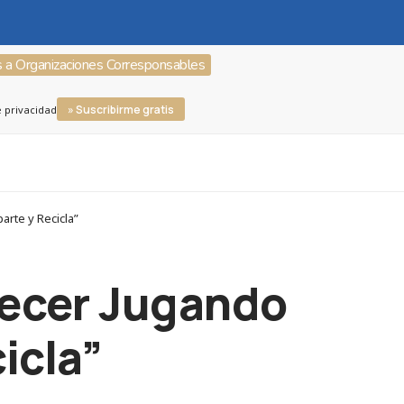
s a Organizaciones Corresponsables
» Suscribirme gratis
e privacidad
arte y Recicla”
Crecer Jugando
icla”