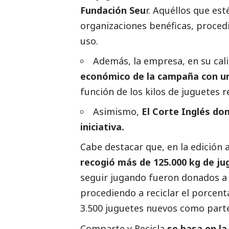
Fundación Seu
r. Aquéllos que es
organizaciones benéficas, procedi
uso.
Además, la empresa, en su cal
económico de la campaña con u
función de los kilos de juguetes r
Asimismo,
El Corte Inglés do
iniciativa.
Cabe destacar que, en la edición
recogió más de 125.000 kg de j
seguir jugando fueron donados a 
procediendo a reciclar el porcen
3.500 juguetes nuevos como parte 
Comparte y Recicla
se basa en la