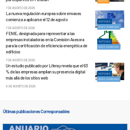
SOCIAL
7 DE AGOSTO DE 2026
La nueva regulación europea sobre envases
comienza a aplicarse el 12 de agosto
NOTICIAS
BUEN GOBIERNO
7 DE AGOSTO DE 2026
FENIE, designada para representar a las
empresas instaladoras en la Comisión Asesora
NOTICIAS
para la certificación de eficiencia energética de
BUEN GOBIERNO
edificios
7 DE AGOSTO DE 2026
Un estudio publicado por Liferay revela que el 63
% de las empresas amplían su presencia digital
NOTICIAS
más allá de los sitios web
BUEN GOBIERNO
6 DE AGOSTO DE 2026
Últimas publicaciones Corresponsables