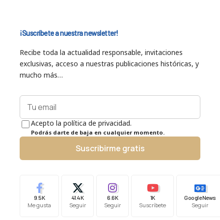
¡Suscríbete a nuestra newsletter!
Recibe toda la actualidad responsable, invitaciones
exclusivas, acceso a nuestras publicaciones históricas, y
mucho más…
Acepto la política de privacidad.
Podrás darte de baja en cualquier momento.
Suscribirme gratis
9.5K
41.4K
6.6K
1K
Google News
Me gusta
Seguir
Seguir
Suscríbete
Seguir