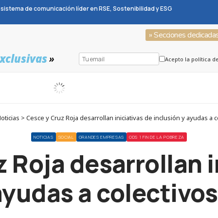
sistema de comunicación líder en RSE, Sostenibilidad y ESG
» Secciones dedicada
xclusivas
»
Acepto la política d
icias > Cesce y Cruz Roja desarrollan iniciativas de inclusión y ayudas a 
NOTICIAS
SOCIAL
GRANDES EMPRESAS
ODS 1 FIN DE LA POBREZA
 Roja desarrollan i
ayudas a colectivo