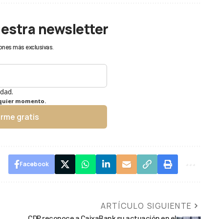
uestra newsletter
ones más exclusivas.
idad.
lquier momento.
irme gratis
Facebook
ARTÍCULO SIGUIENTE
CDP reconoce a CaixaBank su actuación en el