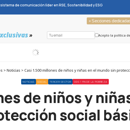
sistema de comunicación líder en RSE, Sostenibilidad y ESG
» Secciones dedicada
xclusivas
»
Acepto la política d
 > Noticias > Casi 1.500 millones de niños y niñas en el mundo sin protecci
NOTICIAS
SOCIAL
TERCER SECTOR
ODS 1 FIN DE LA POBREZA
nes de niños y niña
otección social bás