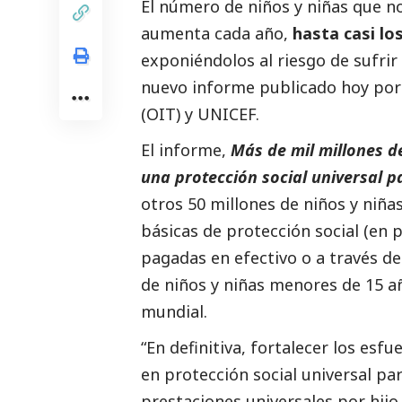
El número de niños y niñas que no
aumenta cada año,
hasta casi lo
exponiéndolos al riesgo de sufri
nuevo informe publicado hoy por 
(OIT) y UNICEF.
El informe,
Más de mil millones d
una protección
social
universal pa
otros 50 millones de niños y niña
básicas de protección
social
(en p
pagadas en efectivo o a través de 
de niños y niñas menores de 15 añ
mundial.
“En definitiva, fortalecer los es
en protección
social
universal par
prestaciones universales por hijo