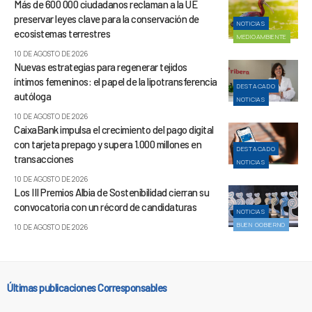
Más de 600 000 ciudadanos reclaman a la UE
preservar leyes clave para la conservación de
NOTICIAS
ecosistemas terrestres
MEDIOAMBIENTE
10 DE AGOSTO DE 2026
Nuevas estrategias para regenerar tejidos
íntimos femeninos: el papel de la lipotransferencia
DESTACADO
autóloga
NOTICIAS
10 DE AGOSTO DE 2026
CaixaBank impulsa el crecimiento del pago digital
con tarjeta prepago y supera 1.000 millones en
DESTACADO
transacciones
NOTICIAS
10 DE AGOSTO DE 2026
Los III Premios Albia de Sostenibilidad cierran su
convocatoria con un récord de candidaturas
NOTICIAS
BUEN GOBIERNO
10 DE AGOSTO DE 2026
Últimas publicaciones Corresponsables