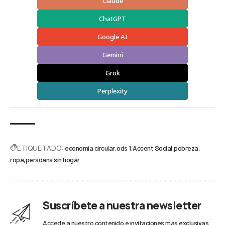
Claude
ChatGPT
Google AI
Gemini
Grok
Perplexity
ETIQUETADO:
economía circular
ods 1
Accent Social
pobreza
ropa
persoans sin hogar
Suscríbete a nuestra newsletter
Accede a nuestro contenido e invitaciones más exclusivas.