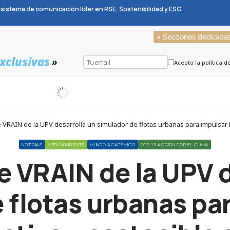
sistema de comunicación líder en RSE, Sostenibilidad y ESG
» Secciones dedicada
xclusivas
»
Acepto la política d
VRAIN de la UPV desarrolla un simulador de flotas urbanas para impulsar l
NOTICIAS
MEDIOAMBIENTE
MUNDO ACADÉMICO
ODS 13 ACCIÓN POR EL CLIMA
e VRAIN de la UPV d
 flotas urbanas par