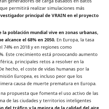
arán generadores de carga basados en datos
o que permitirá realizar simulaciones más
nvestigador principal de VRAIN en el proyecto
e la población mundial vive en zonas urbanas,
e alcance el 68% en 2050.
En Europa, la tasa
el 74% en 2018 y en regiones como
82%. Este crecimiento está provocando aumento
érica, principales retos a resolver en la
De hecho, el coste de vidas humanas por la
omisión Europea, es incluso peor que los
 primera causa de muerte prematura en Europa.
una propuesta que fomenta el uso activo de las
ma de las ciudades y territorios inteligentes
 del tráfico y la mejora de la calidad del aire