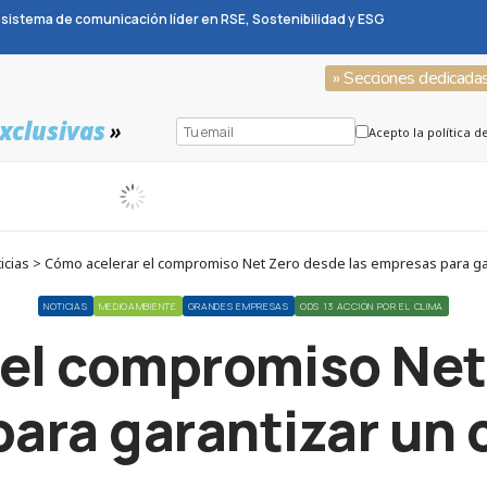
sistema de comunicación líder en RSE, Sostenibilidad y ESG
» Secciones dedicada
xclusivas
»
Acepto la política d
cias > Cómo acelerar el compromiso Net Zero desde las empresas para ga
NOTICIAS
MEDIOAMBIENTE
GRANDES EMPRESAS
ODS 13 ACCIÓN POR EL CLIMA
el compromiso Net
ara garantizar un 