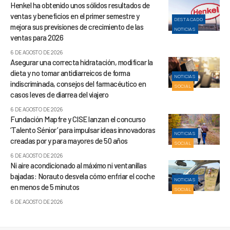
Henkel ha obtenido unos sólidos resultados de
ventas y beneficios en el primer semestre y
DESTACADO
mejora sus previsiones de crecimiento de las
NOTICIAS
ventas para 2026
6 DE AGOSTO DE 2026
Asegurar una correcta hidratación, modificar la
dieta y no tomar antidiarreicos de forma
NOTICIAS
indiscriminada, consejos del farmacéutico en
SOCIAL
casos leves de diarrea del viajero
6 DE AGOSTO DE 2026
Fundación Mapfre y CISE lanzan el concurso
‘Talento Sénior’ para impulsar ideas innovadoras
NOTICIAS
creadas por y para mayores de 50 años
SOCIAL
6 DE AGOSTO DE 2026
Ni aire acondicionado al máximo ni ventanillas
bajadas: Norauto desvela cómo enfriar el coche
NOTICIAS
en menos de 5 minutos
SOCIAL
6 DE AGOSTO DE 2026