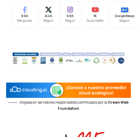
9.5K
41.4K
6.6K
1K
Google News
Me gusta
Seguir
Seguir
Suscríbete
Seguir
Alojada en servidores responsables certificados por la
Green Web
Foundation