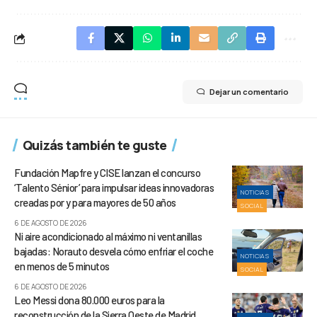
Dejar un comentario
Quizás también te guste
Fundación Mapfre y CISE lanzan el concurso
‘Talento Sénior’ para impulsar ideas innovadoras
NOTICIAS
creadas por y para mayores de 50 años
SOCIAL
6 DE AGOSTO DE 2026
Ni aire acondicionado al máximo ni ventanillas
bajadas: Norauto desvela cómo enfriar el coche
NOTICIAS
en menos de 5 minutos
SOCIAL
6 DE AGOSTO DE 2026
Leo Messi dona 80.000 euros para la
reconstrucción de la Sierra Oeste de Madrid