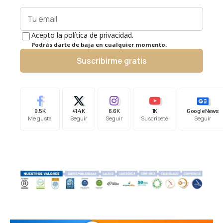
Acepto la política de privacidad.
Podrás darte de baja en cualquier momento.
Suscribirme gratis
9.5K
41.4K
6.6K
1K
Google News
Me gusta
Seguir
Seguir
Suscríbete
Seguir