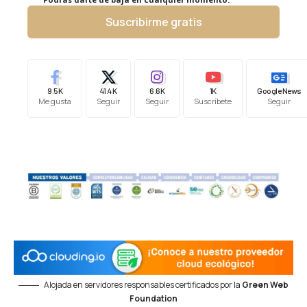
Suscribirme gratis
9.5K
41.4K
6.6K
1K
Google News
Me gusta
Seguir
Seguir
Suscríbete
Seguir
Alojada en servidores responsables certificados por la
Green Web
Foundation