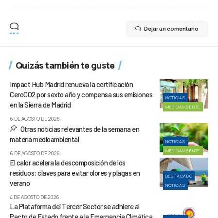
Dejar un comentario
Quizás también te guste
Impact Hub Madrid renueva la certificación
CeroCO2 por sexto año y compensa sus emisiones
NOTICIAS
en la Sierra de Madrid
MEDIOAMBIENTE
6 DE AGOSTO DE 2026
Otras noticias relevantes de la semana en
materia medioambiental
NOTICIAS
MEDIOAMBIENTE
6 DE AGOSTO DE 2026
El calor acelera la descomposición de los
residuos: claves para evitar olores y plagas en
DESTACADO
verano
NOTICIAS
4 DE AGOSTO DE 2026
La Plataforma del Tercer Sector se adhiere al
Pacto de Estado frente a la Emergencia Climática