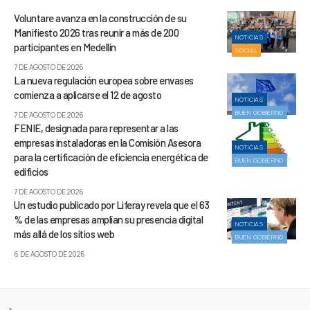
Voluntare avanza en la construcción de su
Manifiesto 2026 tras reunir a más de 200
NOTICIAS
participantes en Medellín
SOCIAL
7 DE AGOSTO DE 2026
La nueva regulación europea sobre envases
comienza a aplicarse el 12 de agosto
NOTICIAS
BUEN GOBIERNO
7 DE AGOSTO DE 2026
FENIE, designada para representar a las
empresas instaladoras en la Comisión Asesora
NOTICIAS
para la certificación de eficiencia energética de
BUEN GOBIERNO
edificios
7 DE AGOSTO DE 2026
Un estudio publicado por Liferay revela que el 63
% de las empresas amplían su presencia digital
NOTICIAS
más allá de los sitios web
BUEN GOBIERNO
6 DE AGOSTO DE 2026