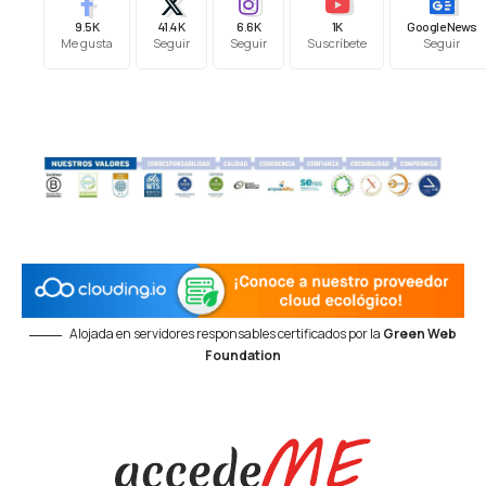
9.5K
41.4K
6.6K
1K
Google News
Me gusta
Seguir
Seguir
Suscríbete
Seguir
Alojada en servidores responsables certificados por la
Green Web
Foundation