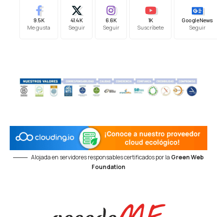
9.5K
41.4K
6.6K
1K
Google News
Me gusta
Seguir
Seguir
Suscríbete
Seguir
Alojada en servidores responsables certificados por la
Green Web
Foundation