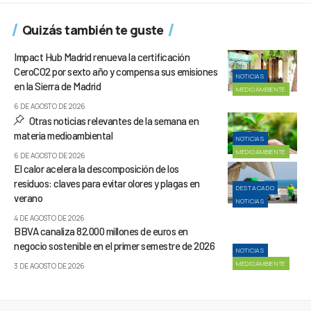
Quizás también te guste
Impact Hub Madrid renueva la certificación
CeroCO2 por sexto año y compensa sus emisiones
NOTICIAS
en la Sierra de Madrid
MEDIOAMBIENTE
6 DE AGOSTO DE 2026
Otras noticias relevantes de la semana en
materia medioambiental
NOTICIAS
MEDIOAMBIENTE
6 DE AGOSTO DE 2026
El calor acelera la descomposición de los
residuos: claves para evitar olores y plagas en
DESTACADO
verano
NOTICIAS
4 DE AGOSTO DE 2026
BBVA canaliza 82.000 millones de euros en
negocio sostenible en el primer semestre de 2026
NOTICIAS
MEDIOAMBIENTE
3 DE AGOSTO DE 2026