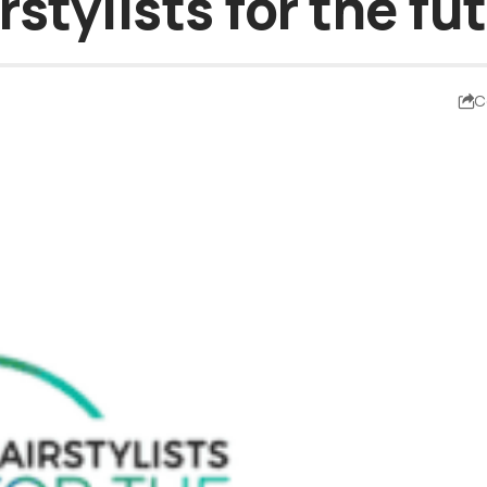
rstylists for the fu
C