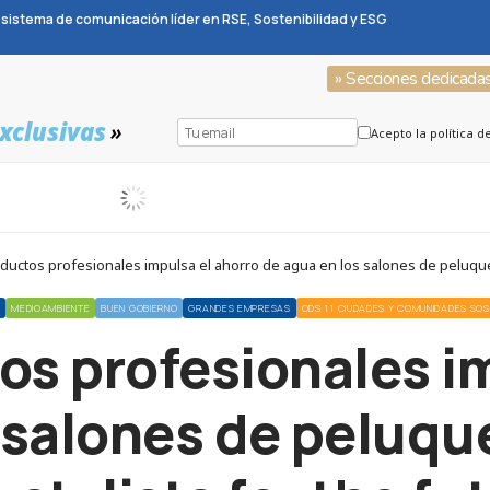
sistema de comunicación líder en RSE, Sostenibilidad y ESG
» Secciones dedicada
xclusivas
»
Acepto la política d
ductos profesionales impulsa el ahorro de agua en los salones de peluquerí
S
MEDIOAMBIENTE
BUEN GOBIERNO
GRANDES EMPRESAS
ODS 11 CIUDADES Y COMUNIDADES SOS
os profesionales i
 salones de peluque