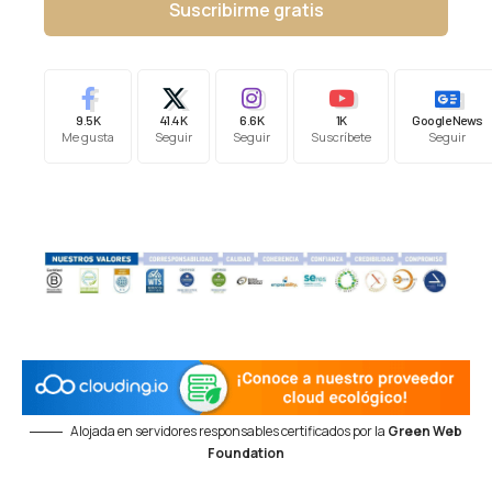
Suscribirme gratis
9.5K
41.4K
6.6K
1K
Google News
Me gusta
Seguir
Seguir
Suscríbete
Seguir
Alojada en servidores responsables certificados por la
Green Web
Foundation