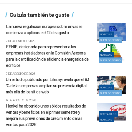
Quizás también te guste
La nueva regulación europea sobre envases
comienza a aplicarse el 12 de agosto
NOTICIAS
BUEN GOBIERNO
7 DE AGOSTO DE 2026
FENIE, designada para representar a las
empresas instaladoras en la Comisión Asesora
NOTICIAS
para la certificación de eficiencia energética de
BUEN GOBIERNO
edificios
7 DE AGOSTO DE 2026
Un estudio publicado por Liferay revela que el 63
% de las empresas amplían su presencia digital
NOTICIAS
más allá de los sitios web
BUEN GOBIERNO
6 DE AGOSTO DE 2026
Henkel ha obtenido unos sólidos resultados de
ventas y beneficios en el primer semestre y
DESTACADO
mejora sus previsiones de crecimiento de las
NOTICIAS
ventas para 2026