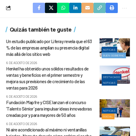
Quizás también te guste
Un estudio publicado por Liferay revela que el 63
% de las empresas amplían su presencia digital
NOTICIAS
más allá de los sitios web
BUEN GOBIERNO
6 DE AGOSTO DE 2026
Henkel ha obtenido unos sólidos resultados de
ventas y beneficios en el primer semestre y
DESTACADO
mejora sus previsiones de crecimiento de las
NOTICIAS
ventas para 2026
6 DE AGOSTO DE 2026
Fundación Mapfre y CISE lanzan el concurso
‘Talento Sénior’ para impulsar ideas innovadoras
NOTICIAS
creadas por y para mayores de 50 años
SOCIAL
6 DE AGOSTO DE 2026
Ni aire acondicionado al máximo ni ventanillas
bajadas: Norauto desvela cómo enfriar el coche