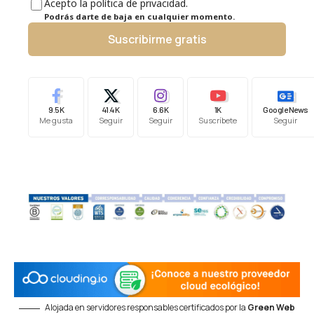
Acepto la política de privacidad.
Podrás darte de baja en cualquier momento.
Suscribirme gratis
9.5K
41.4K
6.6K
1K
Google News
Me gusta
Seguir
Seguir
Suscríbete
Seguir
Alojada en servidores responsables certificados por la
Green Web