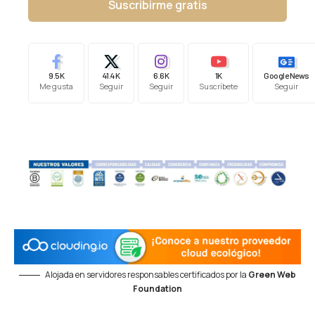
Suscribirme gratis
9.5K
41.4K
6.6K
1K
Google News
Me gusta
Seguir
Seguir
Suscríbete
Seguir
Alojada en servidores responsables certificados por la
Green Web
Foundation