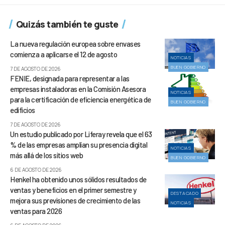
Quizás también te guste
La nueva regulación europea sobre envases
comienza a aplicarse el 12 de agosto
NOTICIAS
BUEN GOBIERNO
7 DE AGOSTO DE 2026
FENIE, designada para representar a las
empresas instaladoras en la Comisión Asesora
NOTICIAS
para la certificación de eficiencia energética de
BUEN GOBIERNO
edificios
7 DE AGOSTO DE 2026
Un estudio publicado por Liferay revela que el 63
% de las empresas amplían su presencia digital
NOTICIAS
más allá de los sitios web
BUEN GOBIERNO
6 DE AGOSTO DE 2026
Henkel ha obtenido unos sólidos resultados de
ventas y beneficios en el primer semestre y
DESTACADO
mejora sus previsiones de crecimiento de las
NOTICIAS
ventas para 2026