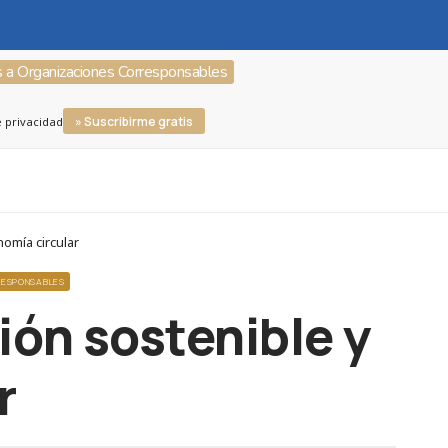
s a Organizaciones Corresponsables
» Suscribirme gratis
e privacidad
omía circular
RESPONSABLES
ión sostenible y
r