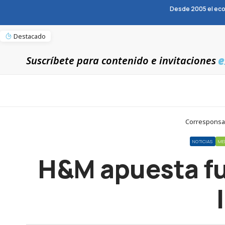
Desde 2005 el eco
Destacado
e
Suscríbete para contenido e invitaciones
Corresponsab
NOTICIAS
ME
H&M apuesta fue