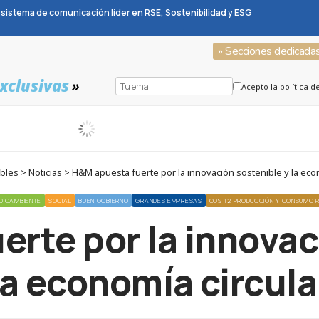
sistema de comunicación líder en RSE, Sostenibilidad y ESG
» Secciones dedicada
xclusivas
»
Acepto la política d
les > Noticias > H&M apuesta fuerte por la innovación sostenible y la econ
DIOAMBIENTE
SOCIAL
BUEN GOBIERNO
GRANDES EMPRESAS
ODS 12 PRODUCCIÓN Y CONSUMO 
rte por la innovac
la economía circula