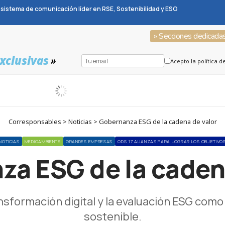
sistema de comunicación líder en RSE, Sostenibilidad y ESG
» Secciones dedicada
xclusivas
»
Acepto la política d
Corresponsables > Noticias > Gobernanza ESG de la cadena de valor
NOTICIAS
MEDIOAMBIENTE
GRANDES EMPRESAS
ODS 17 ALIANZAS PARA LOGRAR LOS OBJETIVO
a ESG de la caden
nsformación digital y la evaluación ESG como
sostenible.