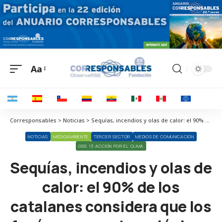
Aa
Corresponsables > Noticias > Sequías, incendios y olas de calor: el 90% de los catalanes considera que los fenómenos meteorológicos extremos son la consecuencia más grave del cambio climático
NOTICIAS
MEDIOAMBIENTE
TERCER SECTOR
MEDIOS DE COMUNICACIÓN
ODS 13 ACCIÓN POR EL CLIMA
Sequías, incendios y olas de
calor: el 90% de los
catalanes considera que los