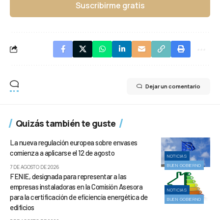
Suscribirme gratis
Dejar un comentario
Quizás también te guste
La nueva regulación europea sobre envases
comienza a aplicarse el 12 de agosto
NOTICIAS
BUEN GOBIERNO
7 DE AGOSTO DE 2026
FENIE, designada para representar a las
empresas instaladoras en la Comisión Asesora
NOTICIAS
para la certificación de eficiencia energética de
BUEN GOBIERNO
edificios