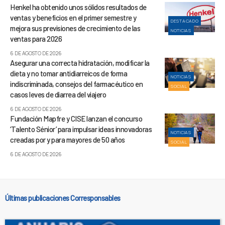
Henkel ha obtenido unos sólidos resultados de
ventas y beneficios en el primer semestre y
DESTACADO
mejora sus previsiones de crecimiento de las
NOTICIAS
ventas para 2026
6 DE AGOSTO DE 2026
Asegurar una correcta hidratación, modificar la
dieta y no tomar antidiarreicos de forma
NOTICIAS
indiscriminada, consejos del farmacéutico en
SOCIAL
casos leves de diarrea del viajero
6 DE AGOSTO DE 2026
Fundación Mapfre y CISE lanzan el concurso
‘Talento Sénior’ para impulsar ideas innovadoras
NOTICIAS
creadas por y para mayores de 50 años
SOCIAL
6 DE AGOSTO DE 2026
Últimas publicaciones Corresponsables