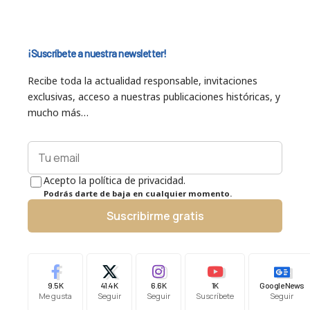
¡Suscríbete a nuestra newsletter!
Recibe toda la actualidad responsable, invitaciones
exclusivas, acceso a nuestras publicaciones históricas, y
mucho más…
Acepto la política de privacidad.
Podrás darte de baja en cualquier momento.
Suscribirme gratis
9.5K
41.4K
6.6K
1K
Google News
Me gusta
Seguir
Seguir
Suscríbete
Seguir