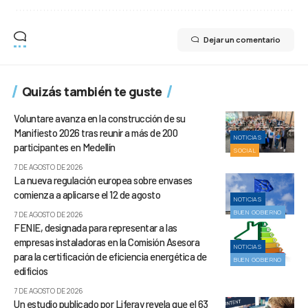
Dejar un comentario
Quizás también te guste
Voluntare avanza en la construcción de su
Manifiesto 2026 tras reunir a más de 200
NOTICIAS
participantes en Medellín
SOCIAL
7 DE AGOSTO DE 2026
La nueva regulación europea sobre envases
comienza a aplicarse el 12 de agosto
NOTICIAS
BUEN GOBIERNO
7 DE AGOSTO DE 2026
FENIE, designada para representar a las
empresas instaladoras en la Comisión Asesora
NOTICIAS
para la certificación de eficiencia energética de
BUEN GOBIERNO
edificios
7 DE AGOSTO DE 2026
Un estudio publicado por Liferay revela que el 63