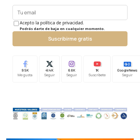
Acepto la política de privacidad.
Podrás darte de baja en cualquier momento.
Suscribirme gratis
9.5K
41.4K
6.6K
1K
Google News
Me gusta
Seguir
Seguir
Suscríbete
Seguir