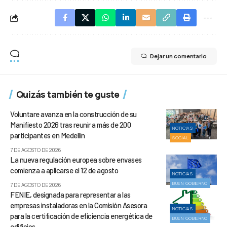
Dejar un comentario
Quizás también te guste
Voluntare avanza en la construcción de su
Manifiesto 2026 tras reunir a más de 200
NOTICIAS
participantes en Medellín
SOCIAL
7 DE AGOSTO DE 2026
La nueva regulación europea sobre envases
comienza a aplicarse el 12 de agosto
NOTICIAS
BUEN GOBIERNO
7 DE AGOSTO DE 2026
FENIE, designada para representar a las
empresas instaladoras en la Comisión Asesora
NOTICIAS
para la certificación de eficiencia energética de
BUEN GOBIERNO
edificios