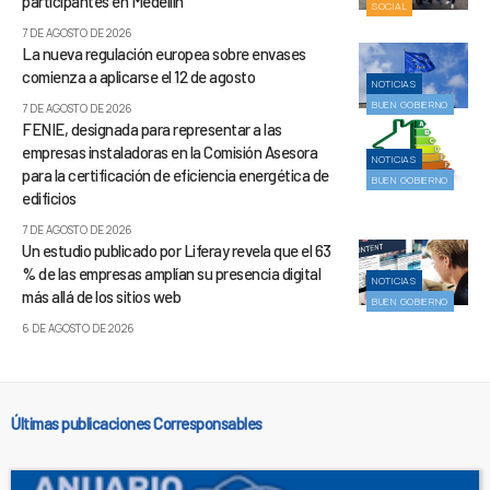
participantes en Medellín
SOCIAL
7 DE AGOSTO DE 2026
La nueva regulación europea sobre envases
comienza a aplicarse el 12 de agosto
NOTICIAS
BUEN GOBIERNO
7 DE AGOSTO DE 2026
FENIE, designada para representar a las
empresas instaladoras en la Comisión Asesora
NOTICIAS
para la certificación de eficiencia energética de
BUEN GOBIERNO
edificios
7 DE AGOSTO DE 2026
Un estudio publicado por Liferay revela que el 63
% de las empresas amplían su presencia digital
NOTICIAS
más allá de los sitios web
BUEN GOBIERNO
6 DE AGOSTO DE 2026
Últimas publicaciones Corresponsables