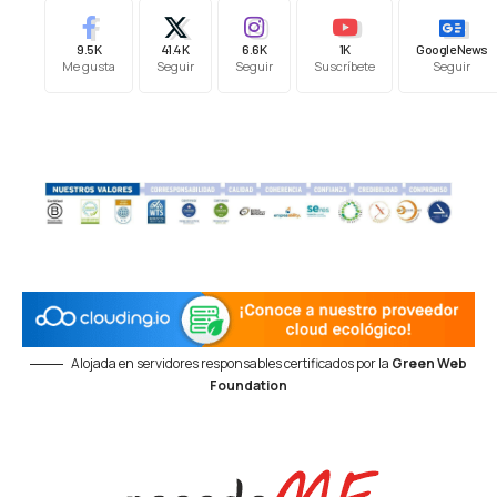
9.5K
41.4K
6.6K
1K
Google News
Me gusta
Seguir
Seguir
Suscríbete
Seguir
Alojada en servidores responsables certificados por la
Green Web
Foundation