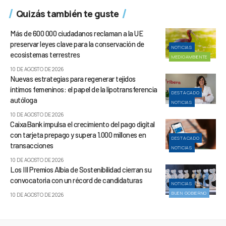
Quizás también te guste
Más de 600 000 ciudadanos reclaman a la UE
preservar leyes clave para la conservación de
NOTICIAS
ecosistemas terrestres
MEDIOAMBIENTE
10 DE AGOSTO DE 2026
Nuevas estrategias para regenerar tejidos
íntimos femeninos: el papel de la lipotransferencia
DESTACADO
autóloga
NOTICIAS
10 DE AGOSTO DE 2026
CaixaBank impulsa el crecimiento del pago digital
con tarjeta prepago y supera 1.000 millones en
DESTACADO
transacciones
NOTICIAS
10 DE AGOSTO DE 2026
Los III Premios Albia de Sostenibilidad cierran su
convocatoria con un récord de candidaturas
NOTICIAS
BUEN GOBIERNO
10 DE AGOSTO DE 2026