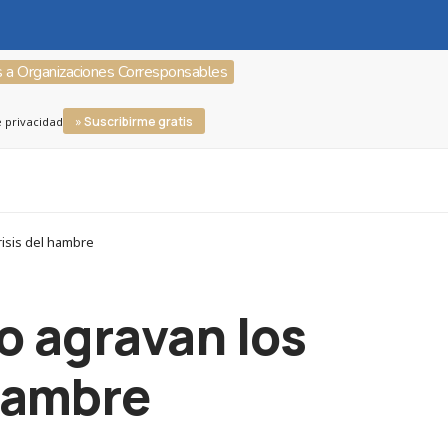
s a Organizaciones Corresponsables
» Suscribirme gratis
e privacidad
risis del hambre
o agravan los
 hambre