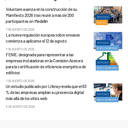
Voluntare avanza en la construcción de su
Manifiesto 2026 tras reunir a más de 200
NOTICIAS
participantes en Medellín
SOCIAL
7 DE AGOSTO DE 2026
La nueva regulación europea sobre envases
comienza a aplicarse el 12 de agosto
NOTICIAS
BUEN GOBIERNO
7 DE AGOSTO DE 2026
FENIE, designada para representar a las
empresas instaladoras en la Comisión Asesora
NOTICIAS
para la certificación de eficiencia energética de
BUEN GOBIERNO
edificios
7 DE AGOSTO DE 2026
Un estudio publicado por Liferay revela que el 63
% de las empresas amplían su presencia digital
NOTICIAS
más allá de los sitios web
BUEN GOBIERNO
6 DE AGOSTO DE 2026