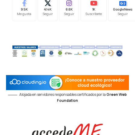
9.5K
41.4K
6.6K
1K
Google News
Me gusta
Seguir
Seguir
Suscríbete
Seguir
Alojada en servidores responsables certificados por la
Green Web
Foundation