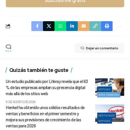
Suscribirme gratis
Dejar un comentario
Quizás también te guste
Un estudio publicado por Liferay revela que el 63
% de las empresas amplían su presencia digital
NOTICIAS
más allá de los sitios web
BUEN GOBIERNO
6 DE AGOSTO DE 2026
Henkel ha obtenido unos sólidos resultados de
ventas y beneficios en el primer semestre y
DESTACADO
mejora sus previsiones de crecimiento de las
NOTICIAS
ventas para 2026