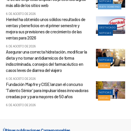
NOTICIAS
más allá de los sitios web
BUEN GOBIERNO
6 DE AGOSTO DE 2026
Henkel ha obtenido unos sólidos resultados de
ventas y beneficios en el primer semestre y
DESTACADO
mejora sus previsiones de crecimiento de las
NOTICIAS
ventas para 2026
6 DE AGOSTO DE 2026
Asegurar una correcta hidratación, modificar la
dieta y no tomar antidiarreicos de forma
NOTICIAS
indiscriminada, consejos del farmacéutico en
SOCIAL
casos leves de diarrea del viajero
6 DE AGOSTO DE 2026
Fundación Mapfre y CISE lanzan el concurso
‘Talento Sénior’ para impulsar ideas innovadoras
NOTICIAS
creadas por y para mayores de 50 años
SOCIAL
6 DE AGOSTO DE 2026
Últimas publicaciones Corresponsables