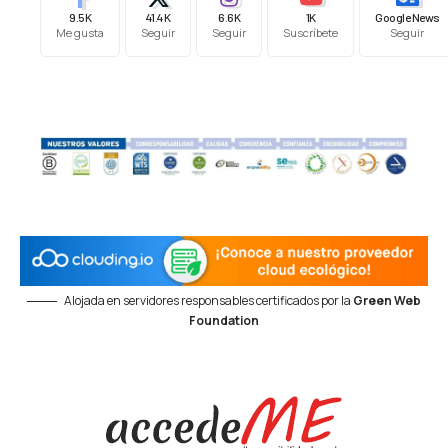
9.5K
41.4K
6.6K
1K
Google News
Me gusta
Seguir
Seguir
Suscríbete
Seguir
Alojada en servidores responsables certificados por la
Green Web
Foundation