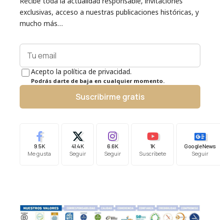
Recibe toda la actualidad responsable, invitaciones
exclusivas, acceso a nuestras publicaciones históricas, y
mucho más…
Acepto la política de privacidad.
Podrás darte de baja en cualquier momento.
Suscribirme gratis
9.5K
41.4K
6.6K
1K
Google News
Me gusta
Seguir
Seguir
Suscríbete
Seguir