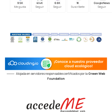
9.5K
41.4K
6.6K
1K
Google News
Me gusta
Seguir
Seguir
Suscríbete
Seguir
Alojada en servidores responsables certificados por la
Green Web
Foundation