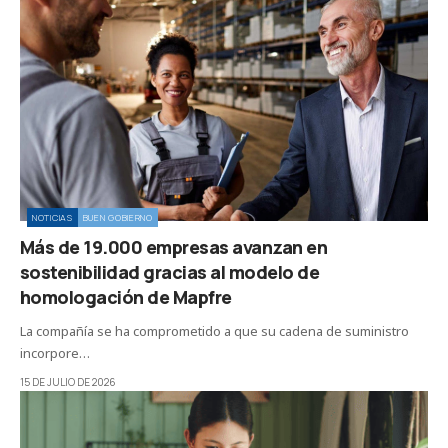
NOTICIAS
BUEN GOBIERNO
Más de 19.000 empresas avanzan en
sostenibilidad gracias al modelo de
homologación de Mapfre
La compañía se ha comprometido a que su cadena de suministro
incorpore…
15 DE JULIO DE 2026