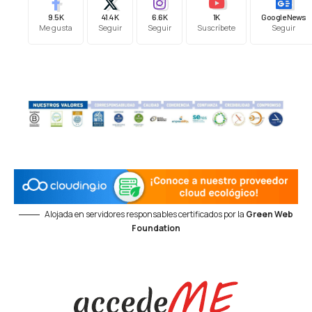
9.5K
41.4K
6.6K
1K
Google News
Me gusta
Seguir
Seguir
Suscríbete
Seguir
Alojada en servidores responsables certificados por la
Green Web
Foundation