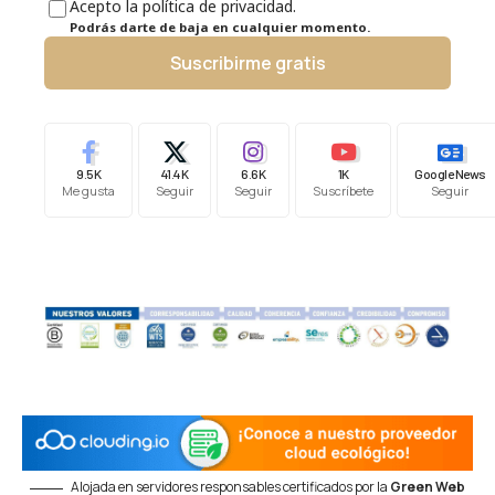
Acepto la política de privacidad.
Podrás darte de baja en cualquier momento.
Suscribirme gratis
9.5K
41.4K
6.6K
1K
Google News
Me gusta
Seguir
Seguir
Suscríbete
Seguir
Alojada en servidores responsables certificados por la
Green Web